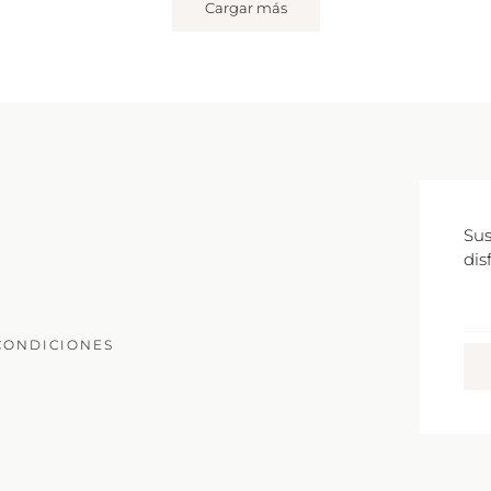
Cargar más
Sus
dis
Co
Ele
CONDICIONES