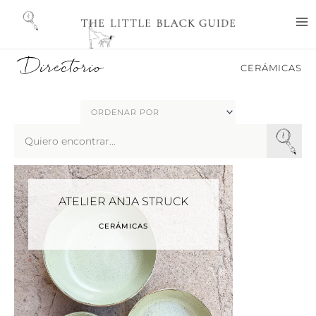
Ir
M
al
M
contenido
Directorio
CERÁMICAS
Search
...
ATELIER ANJA STRUCK
CERÁMICAS