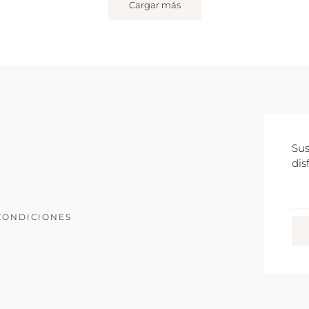
Cargar más
Sus
dis
Co
Ele
CONDICIONES