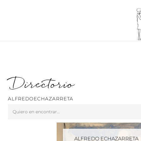
Ir
al
contenido
Directorio
ALFREDOECHAZARRETA
Search
...
ALFREDO ECHAZARRETA