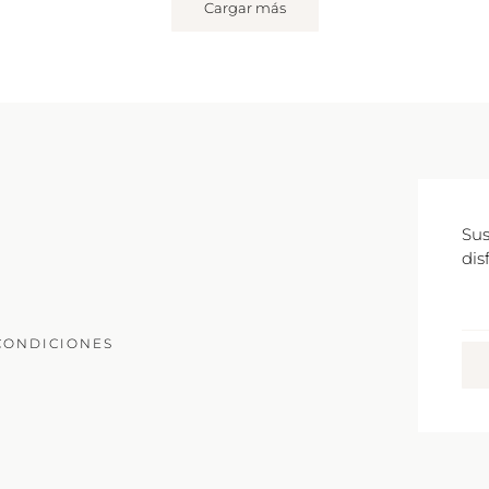
Cargar más
Sus
dis
Co
Ele
CONDICIONES