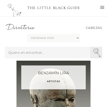
Ir
M
al
M
contenido
Directorio
CABEZAS
Search
...
BENJAMÍN LIRA
ARTISTAS