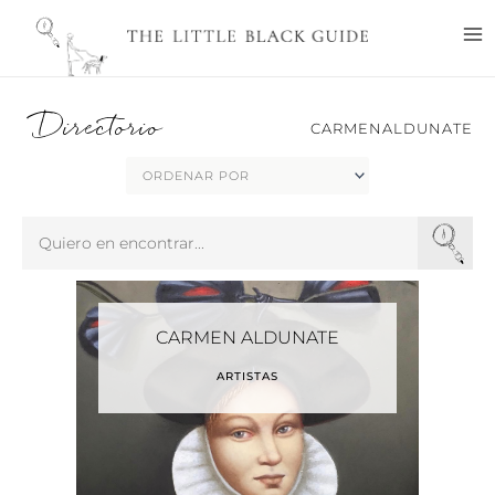
Ir
M
al
M
contenido
Directorio
CARMENALDUNATE
Search
...
CARMEN ALDUNATE
ARTISTAS