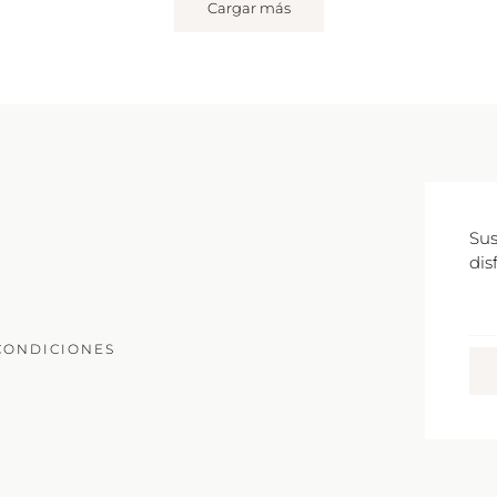
Cargar más
Sus
dis
Co
Ele
CONDICIONES