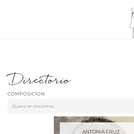
Ir
al
contenido
Directorio
COMPOSICION
Search
...
ANTONIA CRUZ