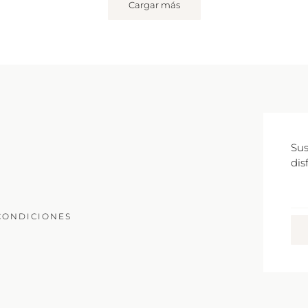
Cargar más
Sus
dis
Co
Ele
CONDICIONES