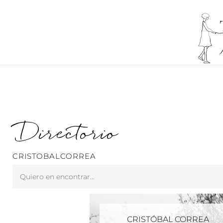
Ir
al
contenido
Directorio
CRISTOBALCORREA
Search
...
CRISTÓBAL CORREA