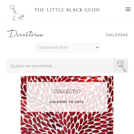
Ir
M
al
M
contenido
Directorio
GALERÍAS
Search
...
COLLECTIO
GALERÍAS DE ARTE