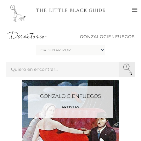
Ir
M
al
M
contenido
Directorio
GONZALOCIENFUEGOS
Search
...
GONZALO CIENFUEGOS
ARTISTAS