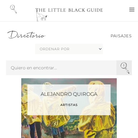
Ir
M
al
M
contenido
Directorio
PAISAJES
Search
...
ALEJANDRO QUIROGA
ARTISTAS