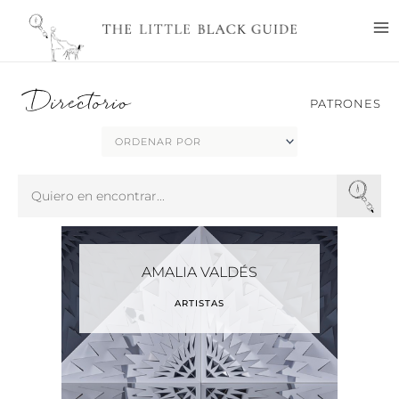
Ir
M
al
M
contenido
Directorio
PATRONES
Search
...
AMALIA VALDÉS
ARTISTAS