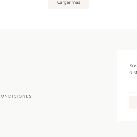
Cargar más
Sus
dis
Co
Ele
CONDICIONES