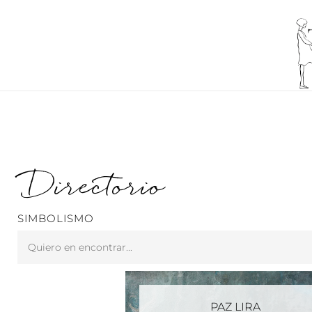
Ir
al
contenido
Directorio
SIMBOLISMO
Search
...
PAZ LIRA