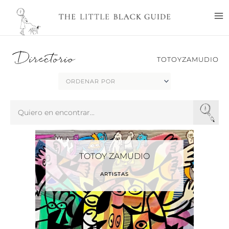
Ir
M
al
M
contenido
Directorio
TOTOYZAMUDIO
Search
...
TOTOY ZAMUDIO
ARTISTAS