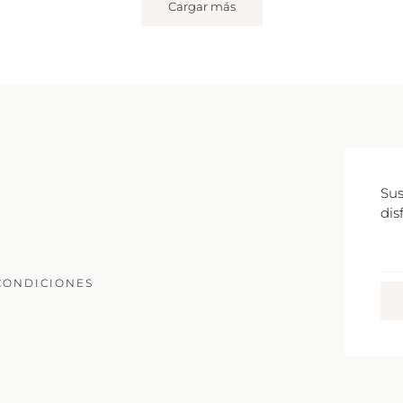
Cargar más
Sus
dis
Co
Ele
CONDICIONES