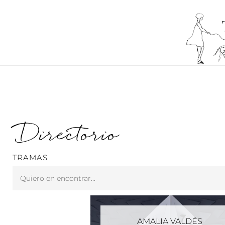
Ir
al
contenido
Directorio
TRAMAS
Search
...
AMALIA VALDÉS