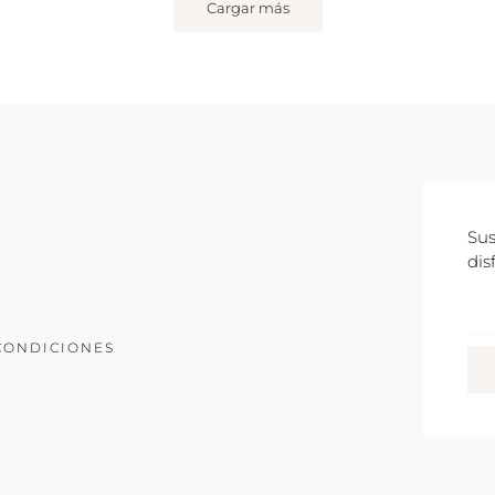
Cargar más
Sus
dis
Co
Ele
CONDICIONES