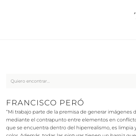
Ir
al
contenido
Search
...
FRANCISCO PERÓ
“Mi trabajo parte de la premisa de generar imágenes de
mediante el contrapunto entre elementos en conflicto”
que se encuentra dentro del hiperrealismo, es limpia
color. Además, todas las pinturas tienen un barniz que