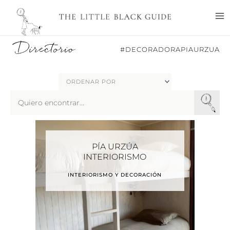
Ir
M
al
M
contenido
Directorio
#DECORADORAPIAURZUA
Search
...
PÍA URZÚA
INTERIORISMO
INTERIORISMO Y DECORACIÓN