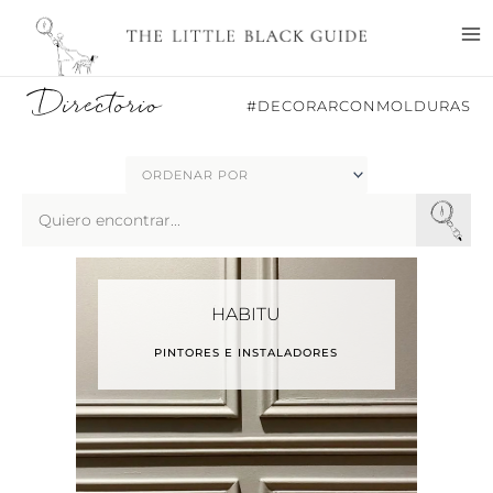
Ir
M
al
M
contenido
Directorio
#DECORARCONMOLDURAS
Search
...
HABITU
PINTORES E INSTALADORES