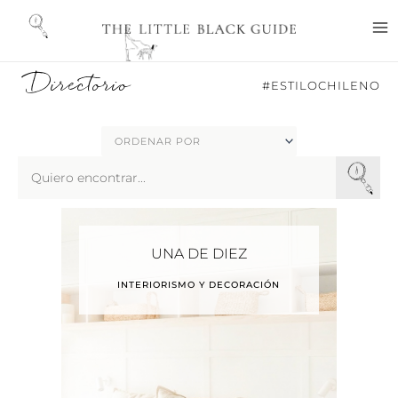
Ir
M
al
M
contenido
Directorio
#ESTILOCHILENO
Search
...
UNA DE DIEZ
INTERIORISMO Y DECORACIÓN