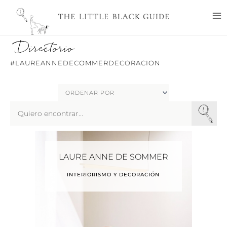
Ir
M
al
M
contenido
Directorio
#LAUREANNEDECOMMERDECORACION
Search
...
LAURE ANNE DE SOMMER
INTERIORISMO Y DECORACIÓN