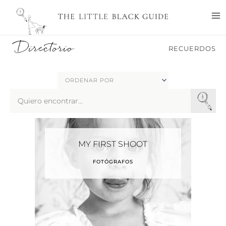
Ir
M
al
M
contenido
Directorio
RECUERDOS
Search
...
MY FIRST SHOOT
FOTÓGRAFOS