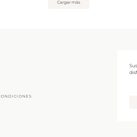
Cargar más
Sus
dis
Co
Ele
CONDICIONES