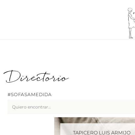
Ir
al
contenido
Directorio
#SOFASAMEDIDA
Search
...
TAPICERO LUIS ARMIJO