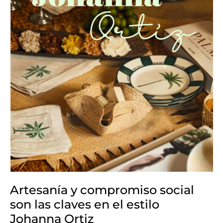
en
el
estilo
Johanna
Ortiz
Artesanía y compromiso social
son las claves en el estilo
Johanna Ortiz