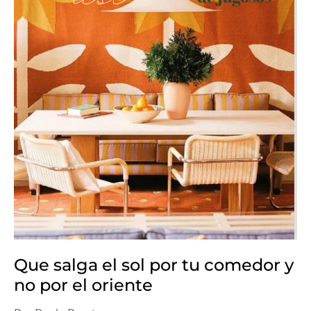
y
no
por
el
oriente
Que salga el sol por tu comedor y
no por el oriente