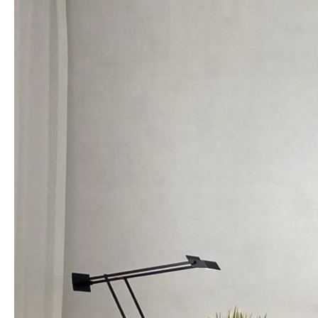
estilo
contemporáneo
de
Domínguez
Goycolea