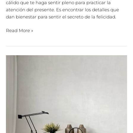
cálido que te haga sentir pleno para practicar la
atención del presente. Es encontrar los detalles que
dan bienestar para sentir el secreto de la felicidad.
Read More »
El
estilo
contemporáneo
de
Domínguez
Goycolea