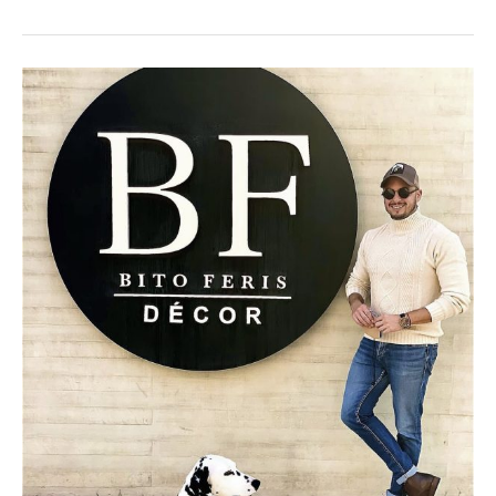
Los
recomendados
de
Bito
Feris