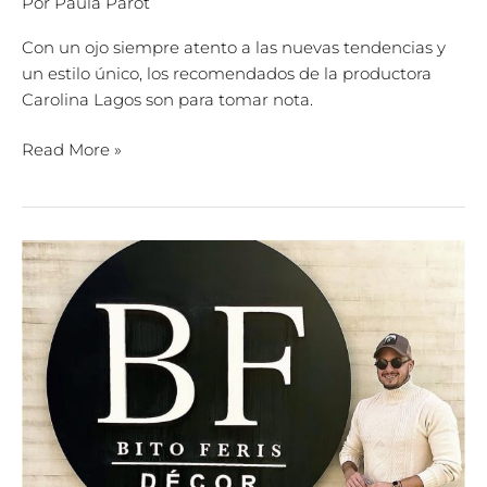
Por
Paula Parot
Con un ojo siempre atento a las nuevas tendencias y
un estilo único, los recomendados de la productora
Carolina Lagos son para tomar nota.
Read More »
Los
recomendados
de
Bito
Feris