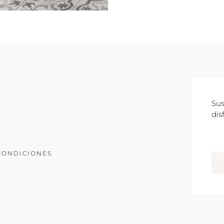
Sus
dis
Co
Ele
CONDICIONES