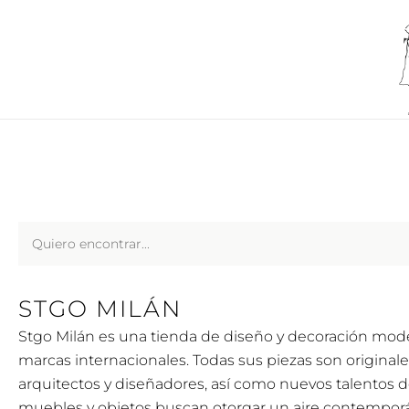
Ir
al
contenido
Search
...
STGO MILÁN
Stgo Milán es una tienda de diseño y decoración mode
marcas internacionales. Todas sus piezas son original
arquitectos y diseñadores, así como nuevos talentos d
muebles y objetos buscan otorgar un aire contemporá