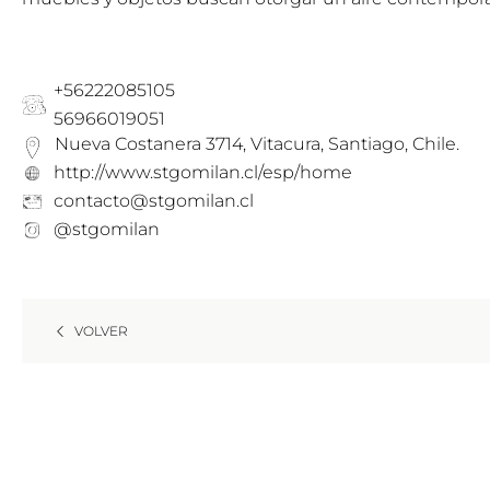
+56222085105
56966019051
Nueva Costanera 3714, Vitacura, Santiago, Chile.
http://www.stgomilan.cl/esp/home
contacto@stgomilan.cl
@stgomilan
VOLVER