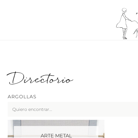
Ir
al
contenido
Directorio
ARGOLLAS
Search
...
ARTE METAL