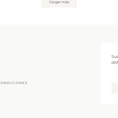
Cargar más
Sus
dis
Co
Ele
CONDICIONES