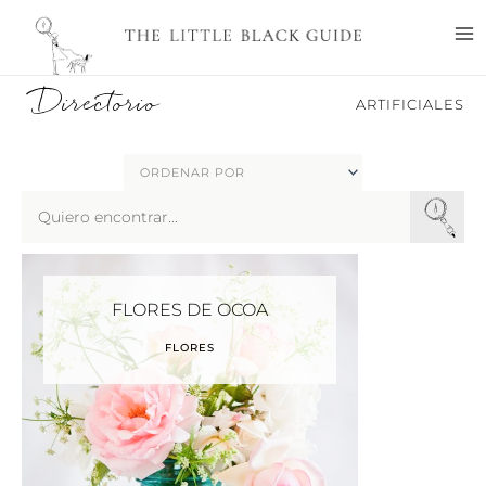
Ir
M
al
M
contenido
Directorio
ARTIFICIALES
Search
...
FLORES DE OCOA
FLORES