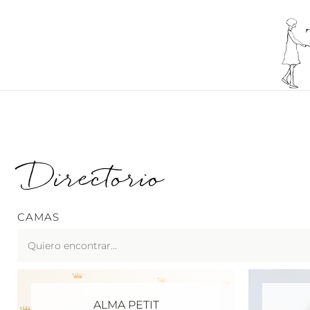
Ir
al
contenido
Directorio
CAMAS
Search
...
ALMA PETIT