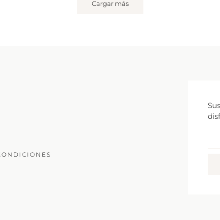
Cargar más
Sus
dis
Co
Ele
CONDICIONES