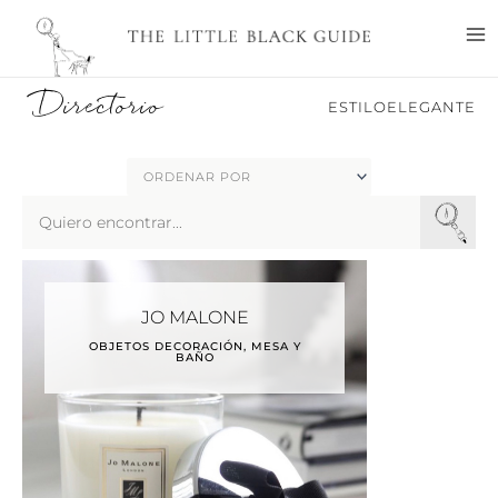
Ir
M
al
M
contenido
Directorio
ESTILOELEGANTE
Search
...
JO MALONE
OBJETOS DECORACIÓN, MESA Y
BAÑO