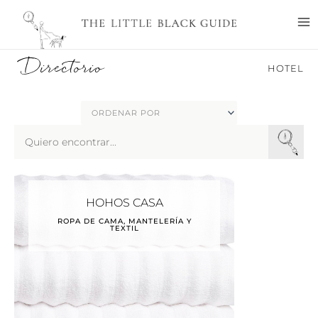
Ir
M
al
M
contenido
Directorio
HOTEL
Search
...
HOHOS CASA
ROPA DE CAMA, MANTELERÍA Y
TEXTIL