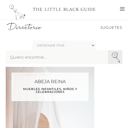
Ir
M
al
M
contenido
Directorio
JUGUETES
Search
...
ABEJA REINA
MUEBLES INFANTILES, NIÑOS Y
CELEBRACIONES