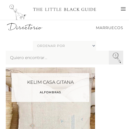
Ir
M
al
M
contenido
Directorio
MARRUECOS
Search
...
KELIM CASA GITANA
ALFOMBRAS