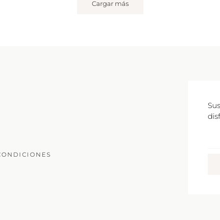
Cargar más
Sus
dis
Co
Ele
CONDICIONES