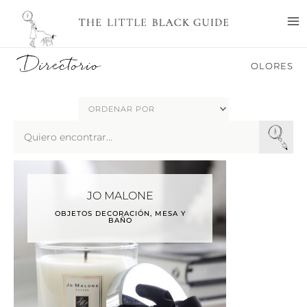
Ir
M
al
M
contenido
Directorio
OLORES
Search
...
JO MALONE
OBJETOS DECORACIÓN, MESA Y
BAÑO