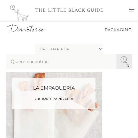
Ir
M
al
M
contenido
Directorio
PACKAGING
Search
...
LA EMPAQUERÍA
LIBROS Y PAPELERÍA