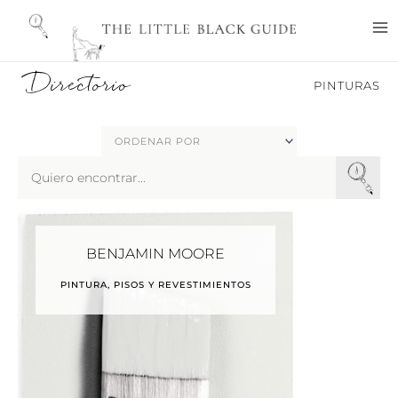
Ir
M
al
M
contenido
Directorio
PINTURAS
Search
...
BENJAMIN MOORE
PINTURA, PISOS Y REVESTIMIENTOS