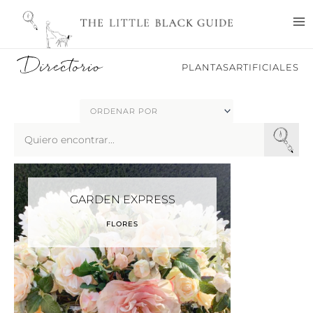
Ir
M
al
M
contenido
Directorio
PLANTASARTIFICIALES
Search
...
GARDEN EXPRESS
FLORES