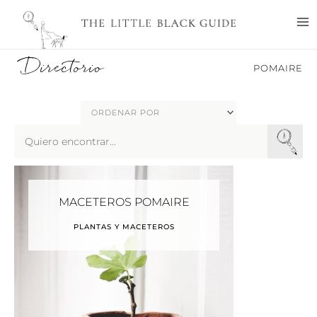
Ir
M
al
M
contenido
Directorio
POMAIRE
Search
...
MACETEROS POMAIRE
PLANTAS Y MACETEROS