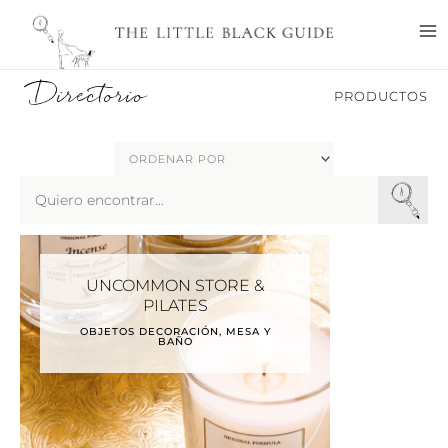
Ir
M
al
M
contenido
Directorio
PRODUCTOS
Search
...
UNCOMMON STORE &
PILATES
OBJETOS DECORACIÓN, MESA Y
BAÑO