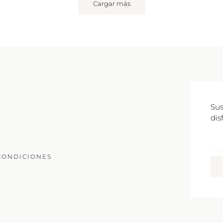
Cargar más
Sus
dis
Co
Ele
CONDICIONES