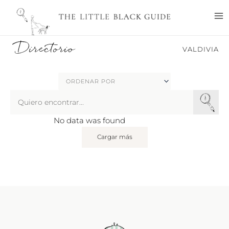
Ir
M
al
M
contenido
Directorio
VALDIVIA
Search
...
No data was found
Cargar más