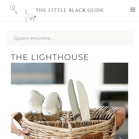
Ir
M
al
M
contenido
Search
...
THE LIGHTHOUSE