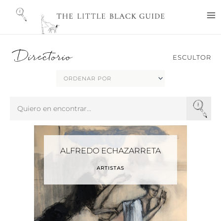
Ir
M
al
M
contenido
Directorio
ESCULTOR
Search
...
ALFREDO ECHAZARRETA
ARTISTAS