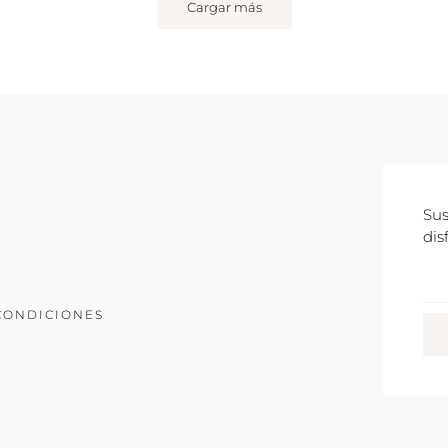
Cargar más
Sus
dis
Co
Ele
CONDICIONES