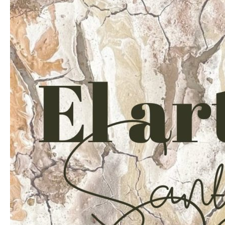
constante
experimentación
de
Santiago
Sahli