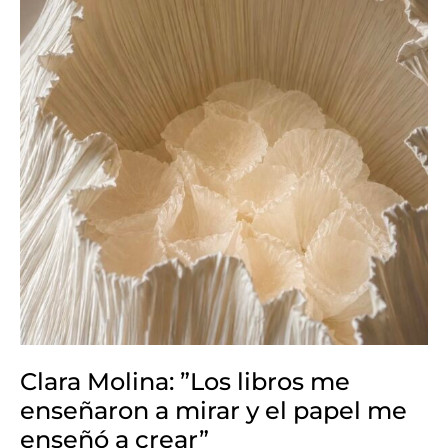
mirar
y
el
papel
me
enseñó
a
crear”
Clara Molina: ”Los libros me
enseñaron a mirar y el papel me
enseñó a crear”